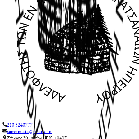
210 5240777
xairetimata@gmail.com
Ζήνωνος 30, Αθήνα, Τ.Κ. 10437