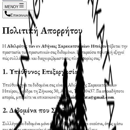
ΜΕΝΟΥ
Επικοινωνία
Πολιτική Απορρήτου
Η
Αδελφότης των εν Αθήναις Σαρακατσαναίων Ηπείρου
σέβεται την
προστασία των προσωπικών σας δεδομένων. Η παρούσα πολιτική εξηγεί
πώς συλλέγουμε και διαχειριζόμαστε τις πληροφορίες σας.
1. Υπεύθυνος Επεξεργασίας
Υπεύθυνος για τα δεδομένα σας είναι η Αδελφότης Σαρακατσαναίων
Ηπείρου, με έδρα τη Ζήνωνος 30, Αθήνα, Τ.Κ. 10437. Για οποιαδήποτε
απορία, μπορείτε να επικοινωνείτε στο
xairetimata@gmail.com
.
2. Δεδομένα που Συλλέγουμε
Συλλέγουμε δεδομένα μόνο όταν εσείς τα παρέχετε εκούσια, όπως μέσω
της φόρμας επικοινωνίας ή της αίτησης εγγραφής μέλους