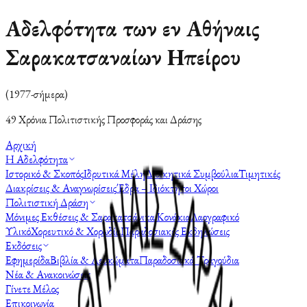
Αδελφότητα των εν Αθήναις
Σαρακατσαναίων Ηπείρου
(1977-σήμερα)
49 Χρόνια Πολιτιστικής Προσφοράς και Δράσης
Αρχική
Η Αδελφότητα
Ιστορικό & Σκοπός
Ιδρυτικά Μέλη
Διοικητικά Συμβούλια
Τιμητικές
Διακρίσεις & Αναγνωρίσεις
Έδρα – Ιδιόκτητοι Χώροι
Πολιτιστική Δράση
Μόνιμες Εκθέσεις & Σαρακατσάνικα Κονάκια
Λαογραφικό
Υλικό
Χορευτικό & Χορωδία
Παραδοσιακές Εκδηλώσεις
Εκδόσεις
Εφημερίδα
Βιβλία & Λευκώματα
Παραδοσιακά Τραγούδια
Νέα & Ανακοινώσεις
Γίνετε Μέλος
Επικοινωνία