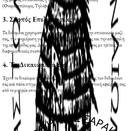
(Ονοματεπώνυμο, Τηλέφωνο, Email, Διεύθυνση).
3. Σκοπός Επεξεργασίας
Τα δεδομένα χρησιμοποιούνται αποκλειστικά για την επικοινωνία μαζί
σας, την ενημέρωση για τις δράσεις της Αδελφότητας και την αποστολή
της εφημερίδας μας. Δεν μοιραζόμαστε τα δεδομένα σας με τρίτους για
διαφημιστικούς σκοπούς.
4. Τα Δικαιώματά σας
Έχετε το δικαίωμα πρόσβασης, διόρθωσης ή διαγραφής των δεδομένων
σας ανά πάσα στιγμή. Μπορείτε να ζητήσετε την οριστική αφαίρεσή σας
από το μητρώο επικοινωνίας μας στέλνοντας ένα email.